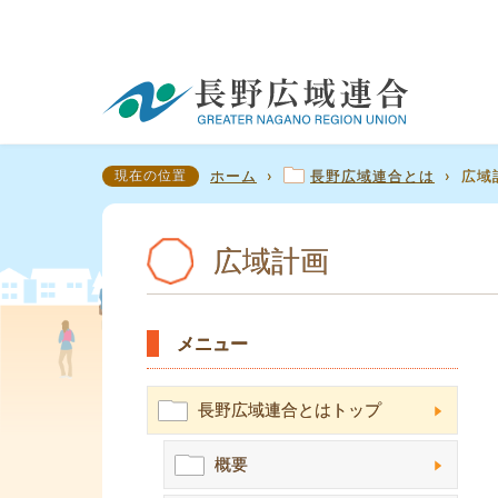
現在の位置
ホーム
›
長野広域連合とは
›
広域
広域計画
メニュー
長野広域連合とはトップ
概要